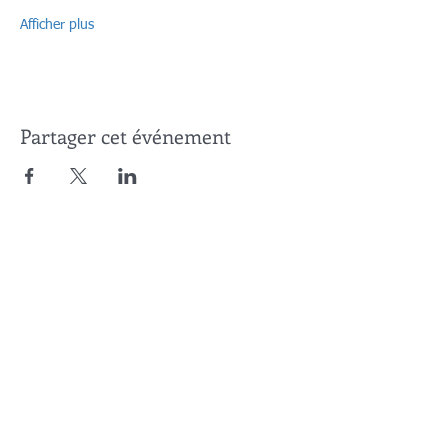
Afficher plus
Partager cet événement
Contactez nous
SOGERODE
/ SOGERODE SERVICES
Mme Christine REMY
01 71 11 39 60
cremy@sogerode.fr
Sogerode Services
9 avenue Alexandre Maistrasse
92500 Rueil-Malmaison